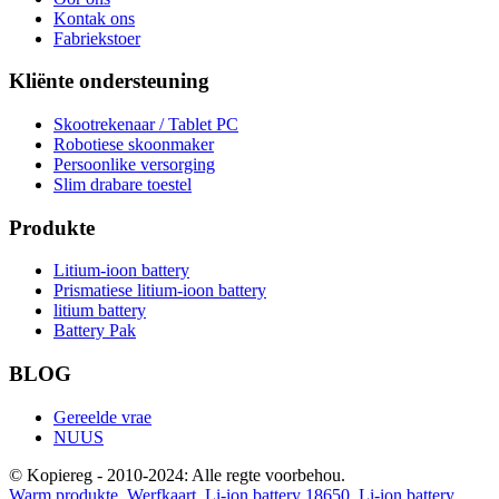
Kontak ons
Fabriekstoer
Kliënte ondersteuning
Skootrekenaar / Tablet PC
Robotiese skoonmaker
Persoonlike versorging
Slim drabare toestel
Produkte
Litium-ioon battery
Prismatiese litium-ioon battery
litium battery
Battery Pak
BLOG
Gereelde vrae
NUUS
© Kopiereg - 2010-2024: Alle regte voorbehou.
Warm produkte
,
Werfkaart
,
Li-ion battery 18650
,
Li-ion battery