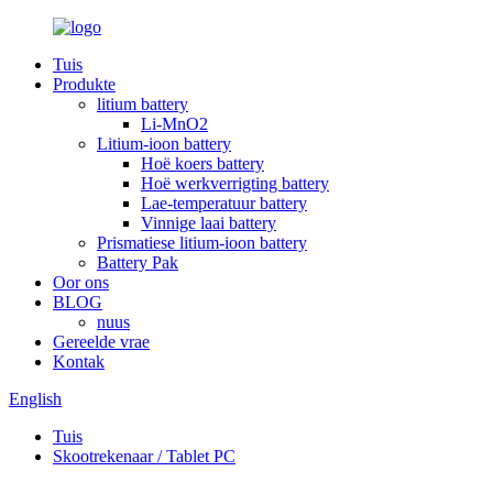
Tuis
Produkte
litium battery
Li-MnO2
Litium-ioon battery
Hoë koers battery
Hoë werkverrigting battery
Lae-temperatuur battery
Vinnige laai battery
Prismatiese litium-ioon battery
Battery Pak
Oor ons
BLOG
nuus
Gereelde vrae
Kontak
English
Tuis
Skootrekenaar / Tablet PC