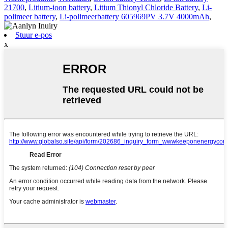
21700
,
Litium-ioon battery
,
Litium Thionyl Chloride Battery
,
Li-
polimeer battery
,
Li-polimeerbattery 605969PV 3.7V 4000mAh
,
Stuur e-pos
x