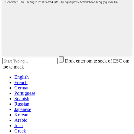
Druk enter om te soek of ESC om
toe te maak
English
French
German
Portuguese
Spanish
Russian
Japanese
Korean
Arabic
Irish
Greek