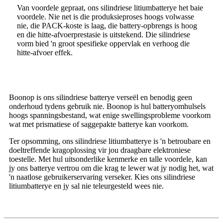
Van voordele gepraat, ons silindriese litiumbatterye het baie
voordele. Nie net is die produksieproses hoogs volwasse
nie, die PACK-koste is laag, die battery-opbrengs is hoog
en die hitte-afvoerprestasie is uitstekend. Die silindriese
vorm bied 'n groot spesifieke oppervlak en verhoog die
hitte-afvoer effek.
Boonop is ons silindriese batterye verseël en benodig geen
onderhoud tydens gebruik nie. Boonop is hul batteryomhulsels
hoogs spanningsbestand, wat enige swellingsprobleme voorkom
wat met prismatiese of saggepakte batterye kan voorkom.
Ter opsomming, ons silindriese litiumbatterye is 'n betroubare en
doeltreffende kragoplossing vir jou draagbare elektroniese
toestelle. Met hul uitsonderlike kenmerke en talle voordele, kan
jy ons batterye vertrou om die krag te lewer wat jy nodig het, wat
'n naatlose gebruikerservaring verseker. Kies ons silindriese
litiumbatterye en jy sal nie teleurgesteld wees nie.