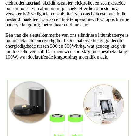
elektrodemateriaal, skeidingspapier, elektroliet en saamgestelde
buisomhulsel van aluminium-plastiek. Hierdie samestelling
verseker hoë veiligheid en stabiliteit van ons batterye, wat hulle
bestand maak teen oorlaai en hoë temperature. Boonop is hierdie
batterye langdurig, betroubaar en duursaam.
Een van die sleutelkenmerke van ons silindriese litiumbatterye is
hul uitstekende energiedigtheid. Ons batterye het gegradeerde
energiedigthede tussen 300 en 500Wh/kg, wat genoeg krag vir
jou toestelle verskaf. Daarbenewens oorskry hul spesifieke krag
100W, wat doeltreffende kragoordrag moontlik maak.