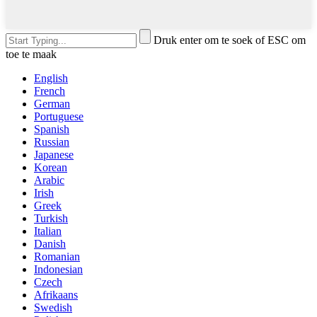
Druk enter om te soek of ESC om
toe te maak
English
French
German
Portuguese
Spanish
Russian
Japanese
Korean
Arabic
Irish
Greek
Turkish
Italian
Danish
Romanian
Indonesian
Czech
Afrikaans
Swedish