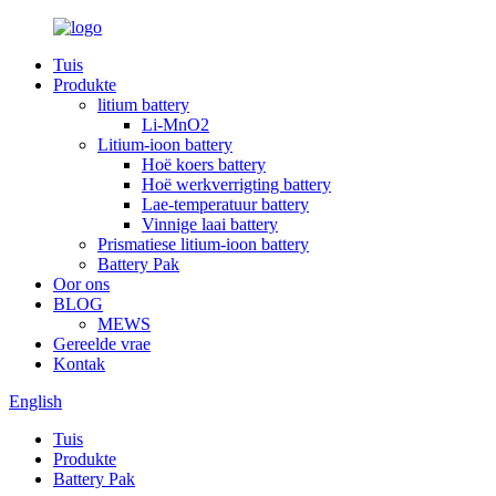
Tuis
Produkte
litium battery
Li-MnO2
Litium-ioon battery
Hoë koers battery
Hoë werkverrigting battery
Lae-temperatuur battery
Vinnige laai battery
Prismatiese litium-ioon battery
Battery Pak
Oor ons
BLOG
MEWS
Gereelde vrae
Kontak
English
Tuis
Produkte
Battery Pak