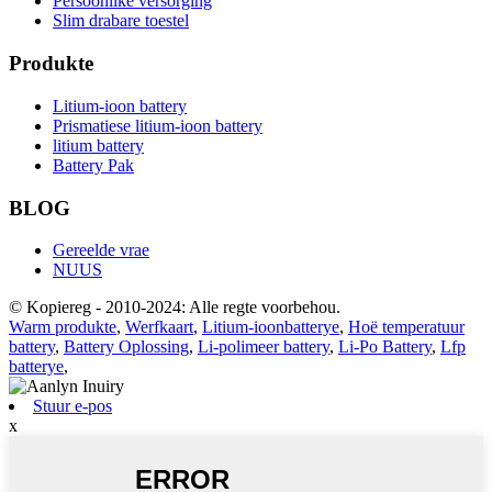
Persoonlike versorging
Slim drabare toestel
Produkte
Litium-ioon battery
Prismatiese litium-ioon battery
litium battery
Battery Pak
BLOG
Gereelde vrae
NUUS
© Kopiereg - 2010-2024: Alle regte voorbehou.
Warm produkte
,
Werfkaart
,
Litium-ioonbatterye
,
Hoë temperatuur
battery
,
Battery Oplossing
,
Li-polimeer battery
,
Li-Po Battery
,
Lfp
batterye
,
Stuur e-pos
x